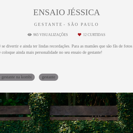
ENSAIO JÉSSICA
GESTANTE
SÃO PAULO
965
VISUALIZAÇÕES
12
CURTIDAS
 se divertir e ainda ter lindas recordações. Para as mamães que são fãs de foto
e coloque ainda mais personalidade no seu ensaio de gestante!
o gestante na kombi
gestante