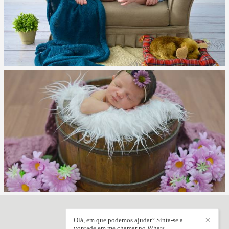
Olá, em que podemos ajudar? Sinta-se a
✕
JÚNIOR VIEIRA
/
CONTATO
vontade em me chamar no Whats.