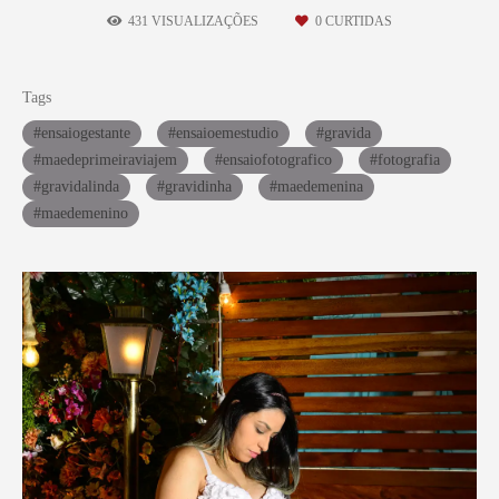
431
VISUALIZAÇÕES
0
CURTIDAS
Tags
#ensaiogestante
#ensaioemestudio
#gravida
#maedeprimeiraviajem
#ensaiofotografico
#fotografia
#gravidalinda
#gravidinha
#maedemenina
#maedemenino