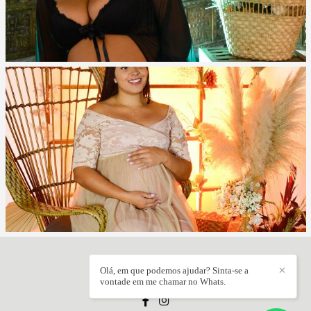
Olá, em que podemos ajudar? Sinta-se a
✕
JÚNIOR VIEIRA
/
CONTATO
vontade em me chamar no Whats.